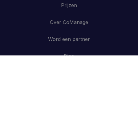
Prijzen
Over CoManage
Word een partner
Blog
Contacteer ons
API
Inloggen