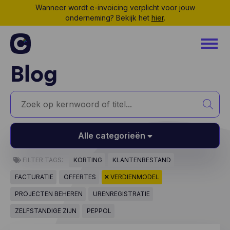
Wanneer wordt e-invoicing verplicht voor jouw
onderneming? Bekijk het
hier
.
Blog
Alle categorieën
FILTER TAGS:
KORTING
KLANTENBESTAND
FACTURATIE
OFFERTES
VERDIENMODEL
PROJECTEN BEHEREN
URENREGISTRATIE
ZELFSTANDIGE ZIJN
PEPPOL