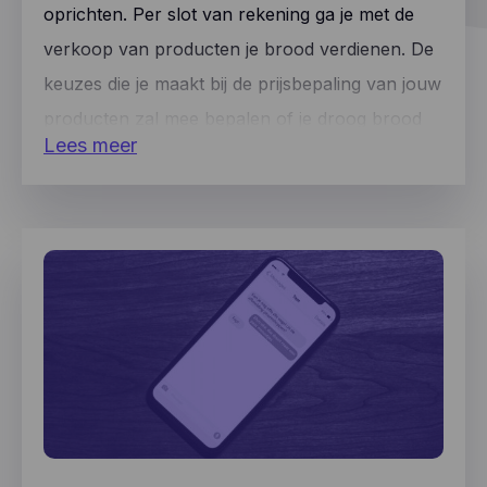
oprichten. Per slot van rekening ga je met de
verkoop van producten je brood verdienen. De
keuzes die je maakt bij de prijsbepaling van jouw
producten zal mee bepalen of je droog brood
Lees meer
zal eten, of rijkelijk belegde sandwiches.