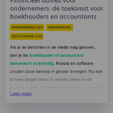
Financieel advies voor
ondernemers: dé toekomst voor
boekhouders en accountants
ONDERNEMERSCAFÉ
VERDIENMODEL
ZELFSTANDIGE ZIJN
Als je de berichten in de media mag geloven,
ben je als
boekhouder of accountant
binnenkort overbodig
. Robots en software
zouden jouw beroep in gevaar brengen. Nu kan
je twee dingen doen: in paniek raken en de
boeken sluiten. Of digitalisering in jouw voordeel
Lees meer
gebruiken.