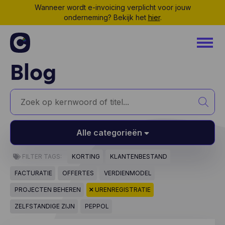
Wanneer wordt e-invoicing verplicht voor jouw
onderneming? Bekijk het
hier
.
Blog
Alle categorieën
FILTER TAGS:
KORTING
KLANTENBESTAND
FACTURATIE
OFFERTES
VERDIENMODEL
PROJECTEN BEHEREN
URENREGISTRATIE
ZELFSTANDIGE ZIJN
PEPPOL