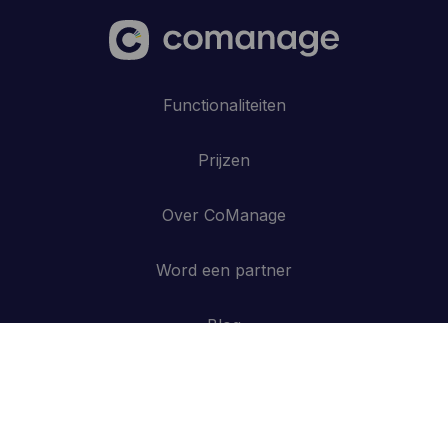
individuele gebruiker.
Functionaliteiten
Prijzen
Over CoManage
Word een partner
Blog
Contacteer ons
API