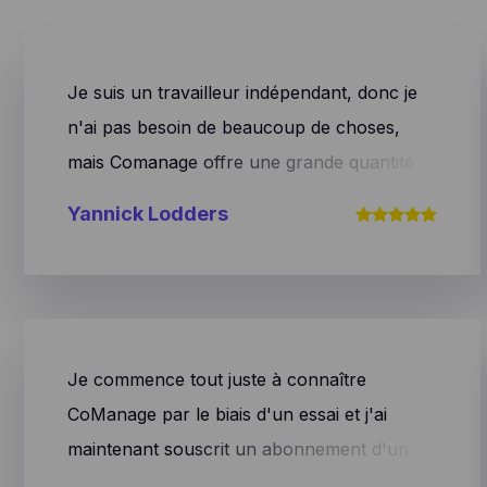
Je suis un travailleur indépendant, donc je
n'ai pas besoin de beaucoup de choses,
mais Comanage offre une grande quantité
de choses pour un prix raisonnable. Je
Yannick Lodders
peux tout faire avec ce système et l'équipe
apporte constamment des améliorations.
Récemment, ils ont conclu un partenariat
avec Ponto, qui indique automatiquement
vos factures payées. De plus, je suis super
Je commence tout juste à connaître
excité par la vitesse et l'aide de l'équipe. Si
CoManage par le biais d'un essai et j'ai
vous avez une question, vous obtenez une
maintenant souscrit un abonnement d'un
réponse tout de suite, et je dis bien tout de
mois. Jusqu'à présent, on m'a toujours