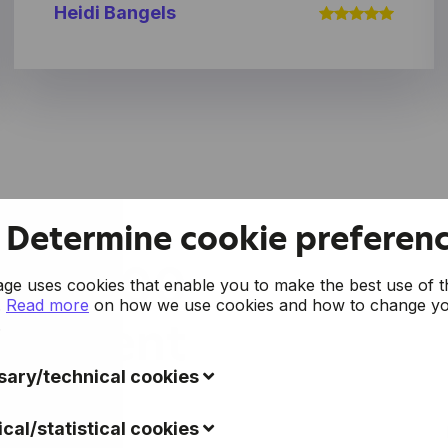
Heidi Bangels
fournit également un aperçu pratique de
l'état financier de votre entreprise!
Determine cookie preferen
uoi 1500
e uses cookies that enable you to make the best use of t
.
Read more
on how we use cookies and how to change y
précient
.
ary/technical cookies
ookies collect data to improve the usability of the website 
ical/statistical cookies
nce of the visitors (such as recognizing you when you retu