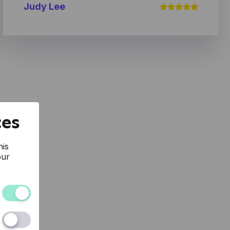
Judy Lee
efficacement. Définitivement recommandé!
ces
his
our
and the
rn to