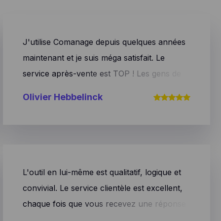
J'utilise Comanage depuis quelques années
maintenant et je suis méga satisfait. Le
service après-vente est TOP ! Les gens de
comanage pensent en fonction de vos
Olivier Hebbelinck
besoins. Je le recommande vivement.
L'outil en lui-même est qualitatif, logique et
convivial. Le service clientèle est excellent,
chaque fois que vous recevez une réponse
rapide à votre question et que vous êtes aidé