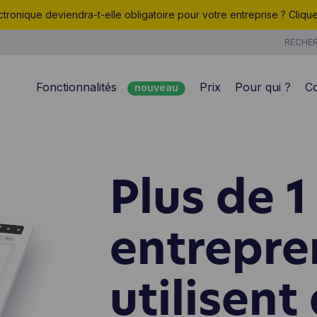
ctronique deviendra-t-elle obligatoire pour votre entreprise ? Cliq
RECHER
Fonctionnalités
Prix
Pour qui ?
C
nouveau
Facturation
Support 7j/7
Gestion des clients
Dépenses
Plus de 
Devis
Enregistrement d
nouveau
Gestion de projet
Produits & Servi
entrepre
Analyse
CoManage AI
utilisent