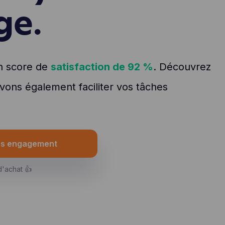
ge.
n score de
satisfaction de 92 %
. Découvrez
ons également faciliter vos tâches
ans engagement
d'achat 👍