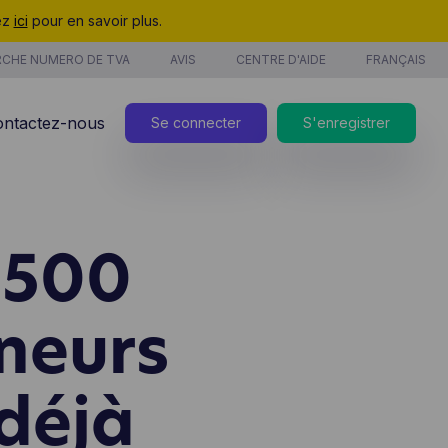
uez
ici
pour en savoir plus.
CHE NUMERO DE TVA
AVIS
CENTRE D'AIDE
FRANÇAIS
ontactez-nous
Se connecter
S'enregistrer
1 500
nouveau
u temps
ces
neurs
nouveau
 déjà