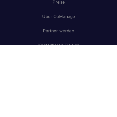
Preise
Über CoManage
Partner werden
Kontaktieren Sie uns
API
Anmelden