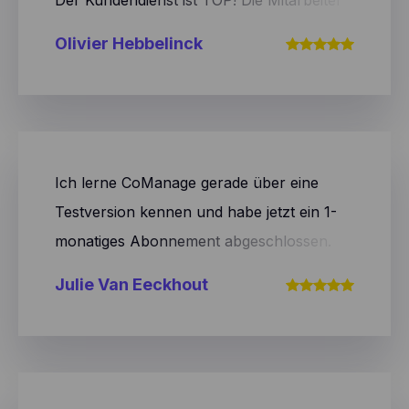
von comanage denken mit und
Olivier Hebbelinck
berücksichtigen Ihre Bedürfnisse. Ich kann
es nur empfehlen.
Ich lerne CoManage gerade über eine
Testversion kennen und habe jetzt ein 1-
monatiges Abonnement abgeschlossen.
Bisher wurde mir bei meinen Fragen immer
Julie Van Eeckhout
sehr schnell geholfen und die Plattform
wirkt bisher sehr übersichtlich und
benutzerfreundlich.